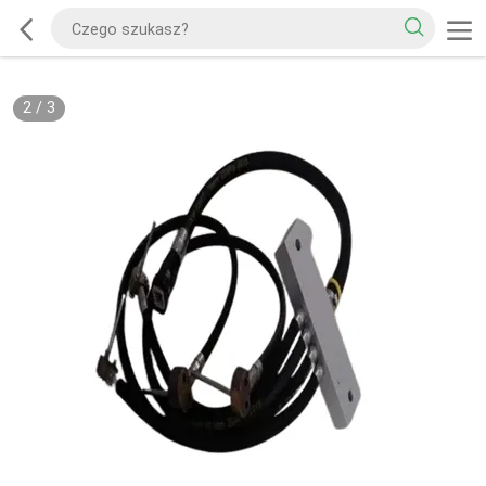
2
/
3