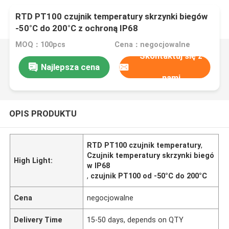
RTD PT100 czujnik temperatury skrzynki biegów
-50°C do 200°C z ochroną IP68
MOQ：100pcs
Cena：negocjowalne
Skontaktuj się z
Najlepsza cena
nami
OPIS PRODUKTU
RTD PT100 czujnik temperatury
,
Czujnik temperatury skrzynki biegó
High Light:
w IP68
,
czujnik PT100 od -50°C do 200°C
Cena
negocjowalne
Delivery Time
15-50 days, depends on QTY