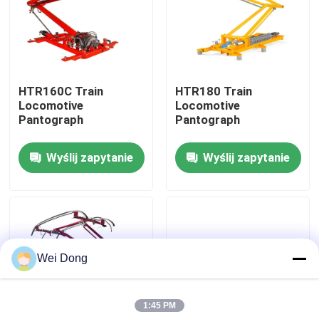
Wycieczka po fabryce
Kontrola jakości
HTR160C Train
HTR180 Train
Locomotive
Locomotive
Pantograph
Pantograph
Skontaktuj się z nami
Wyślij zapytanie
Wyślij zapytanie
Nowości
Sprawy
Wei Dong
Bloga
1:45 PM
Poproś o wycenę