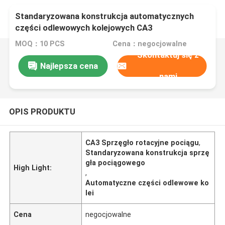
Standaryzowana konstrukcja automatycznych
części odlewowych kolejowych CA3
MOQ：10 PCS
Cena：negocjowalne
Skontaktuj się z
Najlepsza cena
nami
OPIS PRODUKTU
CA3 Sprzęgło rotacyjne pociągu
,
Standaryzowana konstrukcja sprzę
gła pociągowego
High Light:
,
Automatyczne części odlewowe ko
lei
Cena
negocjowalne