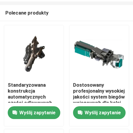
Polecane produkty
Standaryzowana
Dostosowany
konstrukcja
profesjonalny wysokiej
Do domu
automatycznych
jakości system biegów
części odlewowych
wciągowych dla kolei
kolejowych CA3
Wyślij zapytanie
Wyślij zapytanie
Produkty
O nas