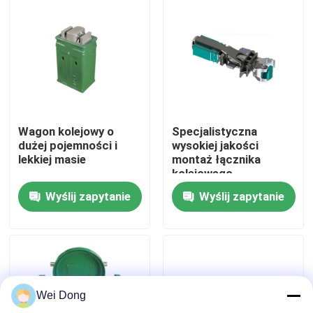
Wycieczka po fabryce
Kontrola jakości
Skontaktuj się z nami
Wagon kolejowy o
Specjalistyczna
dużej pojemności i
wysokiej jakości
lekkiej masie
montaż łącznika
Nowości
kolejowego
Wyślij zapytanie
Wyślij zapytanie
Sprawy
Bloga
Wei Dong
Poproś o wycenę