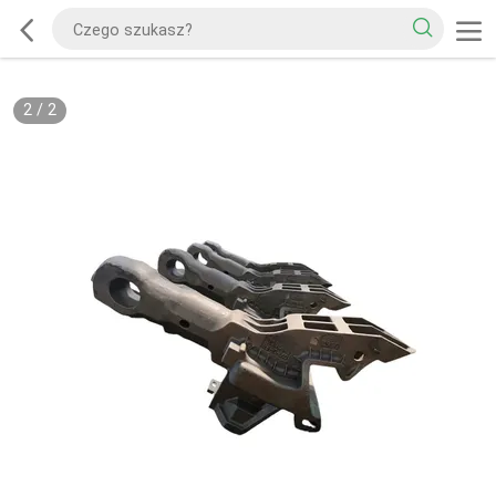
2
/
2