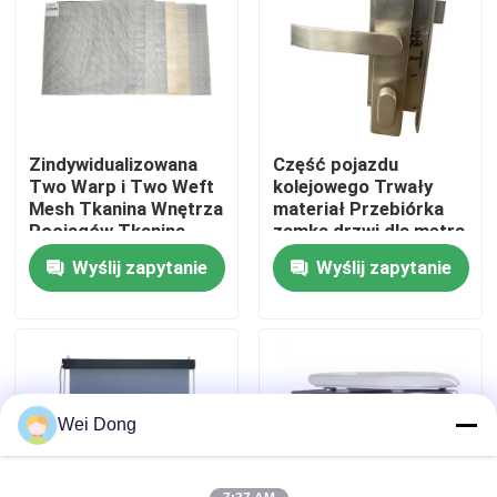
Wycieczka po fabryce
Kontrola jakości
Zindywidualizowana
Część pojazdu
Two Warp i Two Weft
kolejowego Trwały
Skontaktuj się z nami
Mesh Tkanina Wnętrza
materiał Przebiórka
Pociągów Tkanina
zamka drzwi dla metra
okna
Pociąg dużych
Wyślij zapytanie
Wyślij zapytanie
Nowości
prędkości
Sprawy
Bloga
Wei Dong
Poproś o wycenę