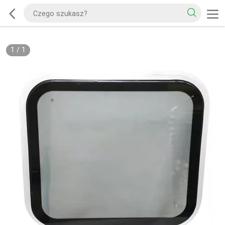
1
/
1