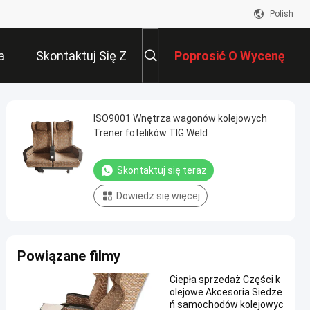
Polish
a
Skontaktuj Się Z
Poprosić O Wycenę
Nami
ISO9001 Wnętrza wagonów kolejowych
Trener fotelików TIG Weld
Skontaktuj się teraz
Dowiedz się więcej
Powiązane filmy
Ciepła sprzedaż Części k
olejowe Akcesoria Siedze
ń samochodów kolejowyc