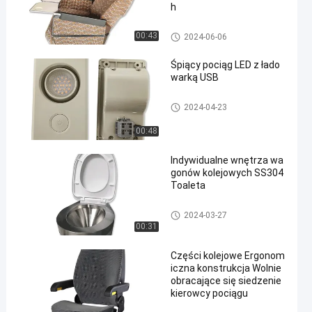
h
Wnętrza wagonów kolejowych
00:43
2024-06-06
Śpiący pociąg LED z łado
warką USB
Wnętrza wagonów kolejowych
2024-04-23
00:48
Indywidualne wnętrza wa
gonów kolejowych SS304
Toaleta
Wnętrza wagonów kolejowych
2024-03-27
00:31
Części kolejowe Ergonom
iczna konstrukcja Wolnie
obracające się siedzenie
kierowcy pociągu