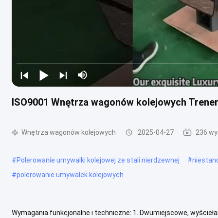
ISO9001 Wnętrza wagonów kolejowych Trener
Wnętrza wagonów kolejowych
2025-04-27
236 wy
#
Polerowanie umywalki kolejowej ze stali nierdzewnej
#
niestan
#
polerowanie umywalek kolejowych
Wymagania funkcjonalne i techniczne: 1. Dwumiejscowe, wyściełan