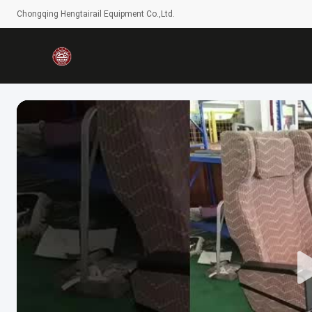
Chongqing Hengtairail Equipment Co.,Ltd.