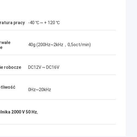
atura pracy
-40 ℃ ~ + 120 ℃
rwałe
40g (200Hz~2kHz，0,5oct/min)
je
ie robocze
DC12V ~ DC16V
tliwość
0Hz~20kHz
ilnika 2000 V 50 Hz
,