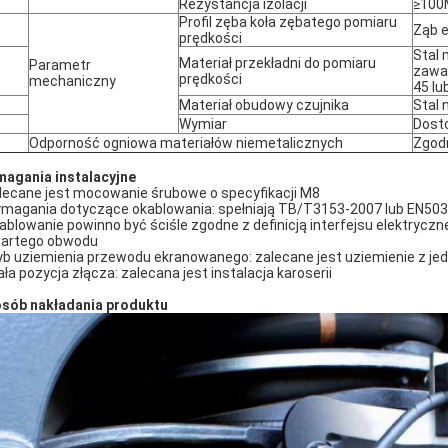
Rezystancja izolacji
≥10
Profil zęba koła zębatego pomiaru
Ząb 
prędkości
Stal 
Materiał przekładni do pomiaru
Parametr
zawar
prędkości
mechaniczny
45 lu
Materiał obudowy czujnika
Stal 
Wymiar
Dost
Odporność ogniowa materiałów niemetalicznych
Zgod
agania instalacyjne
alecane jest mocowanie śrubowe o specyfikacji M8
ymagania dotyczące okablowania: spełniają TB/T3153-2007 lub EN50
kablowanie powinno być ściśle zgodne z definicją interfejsu elektryczn
artego obwodu
ryb uziemienia przewodu ekranowanego: zalecane jest uziemienie z jed
tała pozycja złącza: zalecana jest instalacja karoserii
sób nakładania produktu