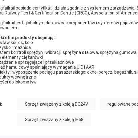
gtailrail posiada certyfikat i działa zgodnie z systemem zarządzani
na Railway Test & Certification Centre (CRCC), Association of American 
gtailrail jest globalnym dostawcą komponentów i systemów pojazdów
awaniem.
kretne produkty obejmują:
staw kół: oś, koło
ożysko i maźnica
ystem kontroli sprężyn i wibracji: sprężyna stalowa, sprężyna gumowa
e elementy ciężarówki
rządzenie sprzęgające i przekładniowe
kład hamulcowy spełniający wymagania UIC i AAR
biekty i wyposażenie pociągu pasażerskiego: okno, poręcz, bagażnik, s
dukty wewnętrzne
zęści do lokomotyw
i:
Sprzęt związany z koleją DC24V
regulowane pod
Sprzęt związany z koleją IP68