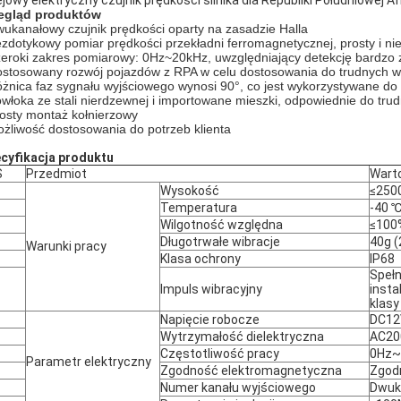
ejowy elektryczny czujnik prędkości silnika dla Republiki Południowej Af
egląd produktów
wukanałowy czujnik prędkości oparty na zasadzie Halla
ezdotykowy pomiar prędkości przekładni ferromagnetycznej, prosty i 
zeroki zakres pomiarowy: 0Hz~20kHz, uwzględniający detekcję bardzo 
ostosowany rozwój pojazdów z RPA w celu dostosowania do trudnych 
óżnica faz sygnału wyjściowego wynosi 90°, co jest wykorzystywane do i
owłoka ze stali nierdzewnej i importowane mieszki, odpowiednie do tr
rosty montaż kołnierzowy
ożliwość dostosowania do potrzeb klienta
cyfikacja produktu
S
Przedmiot
Wart
Wysokość
≤250
Temperatura
-40 ℃
Wilgotność względna
≤100
Długotrwałe wibracje
40g (
Warunki pracy
Klasa ochrony
IP68
Speł
Impuls wibracyjny
insta
klasy
Napięcie robocze
DC12
Wytrzymałość dielektryczna
AC20
Częstotliwość pracy
0Hz~
Parametr elektryczny
Zgodność elektromagnetyczna
Zgod
Numer kanału wyjściowego
Dwuk