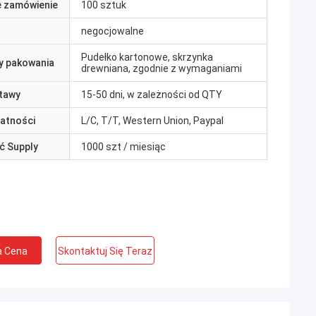
e zamówienie
100 sztuk
negocjowalne
Pudełko kartonowe, skrzynka
y pakowania
drewniana, zgodnie z wymaganiami
tawy
15-50 dni, w zależności od QTY
łatności
L/C, T/T, Western Union, Paypal
ć Supply
1000 szt / miesiąc
a Cena
Skontaktuj Się Teraz