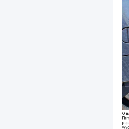
O n
Fir
poj
wyd