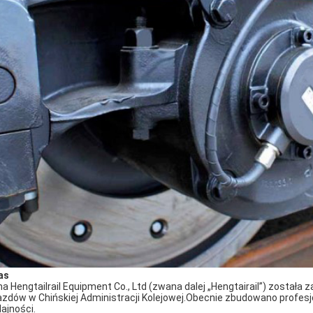
as
ma Hengtailrail Equipment Co., Ltd (zwana dalej „Hengtairail”) została 
azdów w Chińskiej Administracji Kolejowej.Obecnie zbudowano profesjo
ajności.