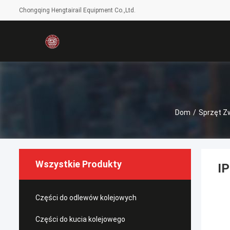
Chongqing Hengtairail Equipment Co.,Ltd.
Dom
/
Sprzęt Zw
Wszystkie Produkty
IP
Części do odlewów kolejowych
Części do kucia kolejowego