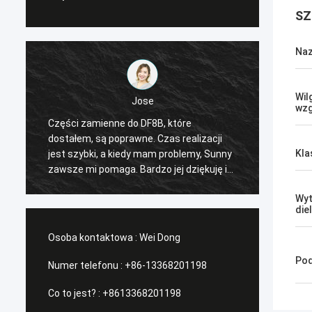
SZ
Naz
Wil
Jose
wzg
Części zamienne do DF8B, które
Sugero
dostałem, są poprawne. Czas realizacji
się do
Kla
jest szybki, a kiedy mam problemy, Sunny
rozsąd
zawsze mi pomaga. Bardzo jej dziękuję i
otrzym
czekam na naszą przyszłą współpracę.
Wyt
die
Osoba kontaktowa :
Wei Dong
Pod
Numer telefonu :
+86-13368201198
Co to jest? :
+8613368201198