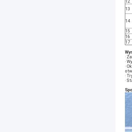
12
13
14
15
16
17
Wym
· Z
· W
· O
otw
· T
· S
Spo