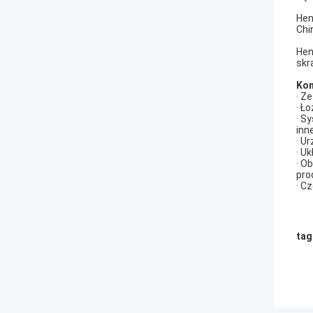
Hen
Chi
Hen
skr
Kon
· Ze
· Ł
· S
inn
· U
· U
· O
pro
· C
tag