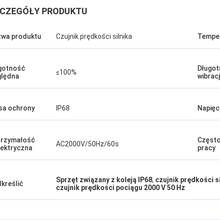
CZEGÓŁY PRODUKTU
wa produktu
Czujnik prędkości silnika
Temper
gotność
Długot
Jonathas
≤100%
lędna
wibrac
wane przez nich sprzęgło nadaje
 zastąpienia starych. Cena jest
sa ochrony
IP68
Napięc
na i nie mogę się doczekać ich
ania.
rzymałość
Często
AC2000V/50Hz/60s
lektryczna
pracy
Sprzęt związany z koleją IP68
,
czujnik prędkości s
kreślić
czujnik prędkości pociągu 2000 V 50 Hz