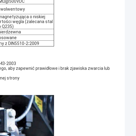
0MΩ@500VDC
ewolwentowy
magnetyzująca o niskiej
tości węgla (zalecana stal
b Q235)
nierdzewna
osowane
ny z DIN5510-2∶2009
343-2003
ego, aby zapewnić prawidłowe i brak zjawiska zwarcia lub
nej strony