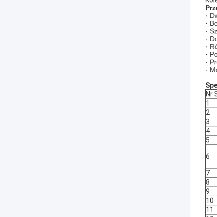
Kol
Prz
· D
· B
· S
· D
· R
· P
· P
· M
Spe
Nr 
1
2
3
4
5
6
7
8
9
10
11