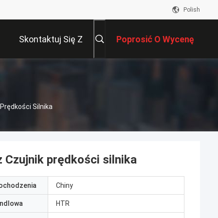
Polish
Skontaktuj Się Z
Poprosić O Wycenę
Nami
Prędkości Silnika
 Czujnik prędkości silnika
pochodzenia
Chiny
ndlowa
HTR