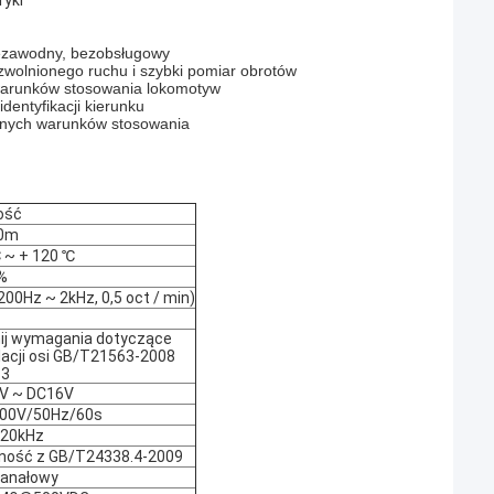
ryki
niezawodny, bezobsługowy
zwolnionego ruchu i szybki pomiar obrotów
warunków stosowania lokomotyw
dentyfikacji kierunku
udnych warunków stosowania
ość
0m
 ~ + 120 ℃
%
200Hz ~ 2kHz, 0,5 oct / min)
nij wymagania dotyczące
lacji osi GB/T21563-2008
 3
V ~ DC16V
00V/50Hz/60s
20kHz
ność z GB/T24338.4-2009
anałowy