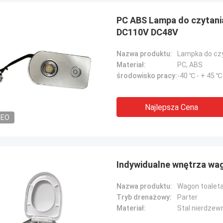
PC ABS Lampa do czytan
DC110V DC48V
Nazwa produktu:
Lampka do cz
Materiał:
PC, ABS
Jonathas
środowisko pracy:
-40 ℃ - + 45 ℃
wane przez nich sprzęgło nadaje
 zastąpienia starych. Cena jest
Najlepsza Cena
na i nie mogę się doczekać ich
DEO
ania.
Indywidualne wnętrza wa
Nazwa produktu:
Wagon toaleta
Tryb drenażowy:
Parter
Materiał:
Stal nierdzew