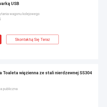
warką USB
ytania wagonu kolejowego
S
Skontaktuj Się Teraz
 Toaleta więzienna ze stali nierdzewnej SS304
ta publiczna