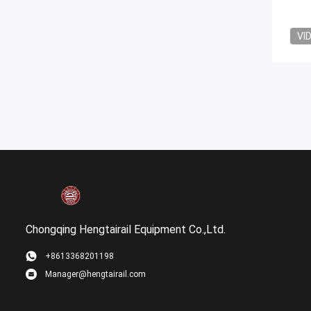
VI
Chongqing Hengtairail Equipment Co.,Ltd.
+8613368201198
Manager@hengtairail.com