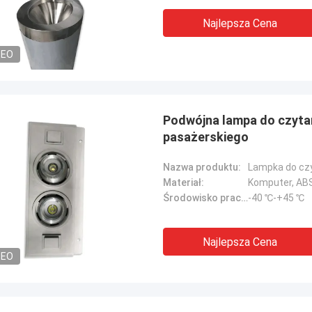
Najlepsza Cena
DEO
Podwójna lampa do czyta
pasażerskiego
Nazwa produktu:
Lampka do cz
Materiał:
Komputer, AB
Środowisko pracy:
-40 ℃-+45 ℃
Najlepsza Cena
DEO