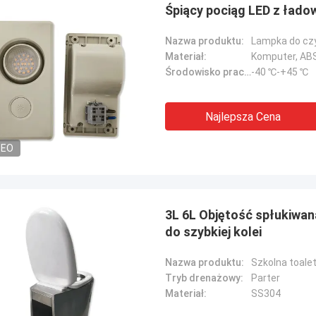
Śpiący pociąg LED z łado
Nazwa produktu:
Lampka do cz
Materiał:
Komputer, AB
Środowisko pracy:
-40 ℃-+45 ℃
Najlepsza Cena
DEO
3L 6L Objętość spłukiwana
do szybkiej kolei
Nazwa produktu:
Szkolna toale
Tryb drenażowy:
Parter
Materiał:
SS304