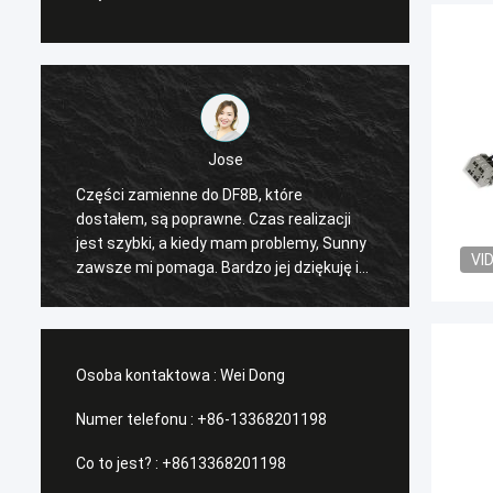
Jose
Części zamienne do DF8B, które
Sugero
dostałem, są poprawne. Czas realizacji
się do
jest szybki, a kiedy mam problemy, Sunny
rozsąd
VI
zawsze mi pomaga. Bardzo jej dziękuję i
otrzym
czekam na naszą przyszłą współpracę.
Osoba kontaktowa :
Wei Dong
Numer telefonu :
+86-13368201198
Co to jest? :
+8613368201198