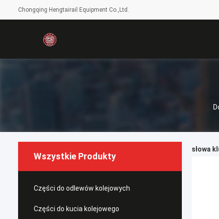
Chongqing Hengtairail Equipment Co.,Ltd.
D
słowa kl
Wszystkie Produkty
Części do odlewów kolejowych
Części do kucia kolejowego