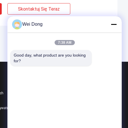
Skontaktuj Się Teraz
Wei Dong
7:38 AM
Good day, what product are you looking 
for?
Produkty
Części do odlewów kolejowych
ch
Części do kucia kolejowego
System zawieszenia kolejowego
rywatności
Wszystkie kategorie