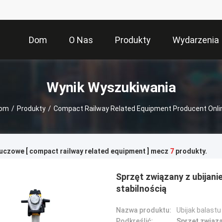
Dom
O Nas
Produkty
Wydarzenia
Wynik Wyszukiwania
om
/
Produkty
/
Compact Railway Related Equipment Producent Onli
uczowe [ compact railway related equipment ] mecz
7
produkty.
Sprzęt związany z ubijan
stabilnością
Nazwa produktu:
Ubijak balastu
Podkreślić:
Sprzęt związa