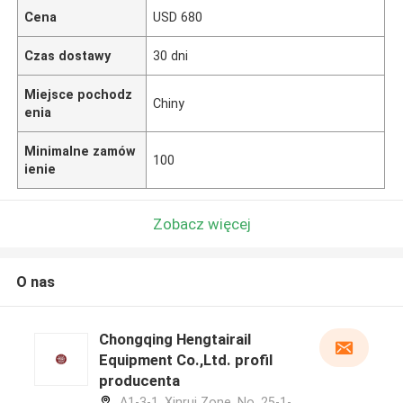
Cena
USD 680
Czas dostawy
30 dni
Miejsce pochodz
Chiny
enia
Minimalne zamów
100
ienie
Zobacz więcej
O nas
Chongqing Hengtairail
Equipment Co.,Ltd. profil
producenta
A1-3-1, Xinrui Zone, No. 25-1-