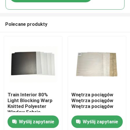
Polecane produkty
Do domu
Train Interior 80%
Wnętrza pociągów
Light Blocking Warp
Wnętrza pociągów
Knitted Polyester
Wnętrza pociągów
Produkty
Window Fabric
Wyślij zapytanie
Wyślij zapytanie
O nas