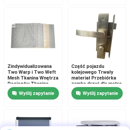
Wycieczka po fabryce
Kontrola jakości
Skontaktuj się z nami
Zindywidualizowana
Część pojazdu
Nowości
Two Warp i Two Weft
kolejowego Trwały
Mesh Tkanina Wnętrza
materiał Przebiórka
Pociągów Tkanina
zamka drzwi dla metra
okna
Pociąg dużych
Sprawy
Wyślij zapytanie
Wyślij zapytanie
prędkości
Bloga
Poproś o wycenę