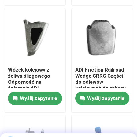
Wycieczka po fabryce
Kontrola jakości
Skontaktuj się z nami
Wózek kolejowy z
ADI Friction Railroad
Nowości
żeliwa ślizgowego
Wedge CRRC Części
Odporność na
do odlewów
ścieranie ADI
kolejowych do taboru
Odporność na wysokie
kolejowego
Sprawy
Wyślij zapytanie
Wyślij zapytanie
temperatury
Bloga
Poproś o wycenę