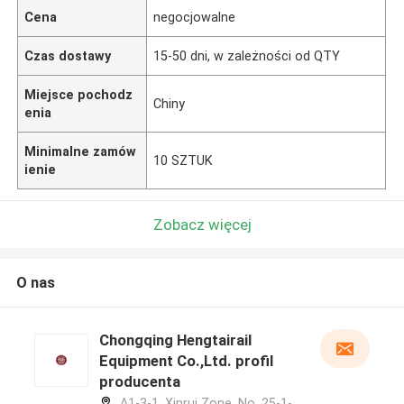
Cena
negocjowalne
Czas dostawy
15-50 dni, w zależności od QTY
Miejsce pochodz
Chiny
enia
Minimalne zamów
10 SZTUK
ienie
Zobacz więcej
O nas
Chongqing Hengtairail
Equipment Co.,Ltd. profil
producenta
A1-3-1, Xinrui Zone, No. 25-1-